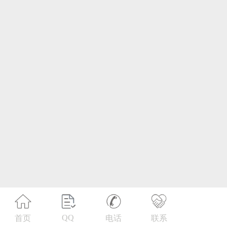
第21类 厨房洁具
第22类 绳网袋篷
第23类 纱线丝
第24类 布料床单
第25类 服装鞋帽
第26类 钮扣拉链
第27类 地毯席垫
第28类 健身器材
第29类 食品
QQ
首页
电话
联系