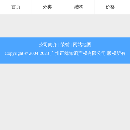
首页
分类
结构
价格
第12类 运输工具
第13类 军火烟火
第14类 珠宝钟表
公司简介
|
荣誉
|
网站地图
第15类 乐器
Copyright © 2004-2023 广州正穗知识产权有限公司 版权所有
第16类 办公用品
第17类 橡胶制品
第18类 皮革皮具
第19类 建筑材料
第20类 家具