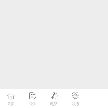
第21类 厨房洁具
第22类 绳网袋篷
第23类 纱线丝
第24类 布料床单
第25类 服装鞋帽
第26类 钮扣拉链
第27类 地毯席垫
第28类 健身器材
第29类 食品
QQ
首页
电话
联系