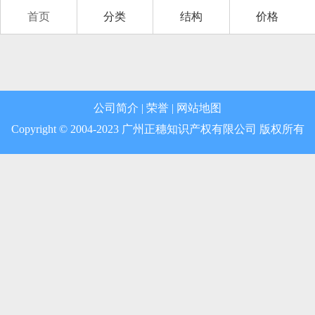
首页
分类
结构
价格
第12类 运输工具
第13类 军火烟火
第14类 珠宝钟表
公司简介
|
荣誉
|
网站地图
第15类 乐器
Copyright © 2004-2023 广州正穗知识产权有限公司 版权所有
第16类 办公用品
第17类 橡胶制品
第18类 皮革皮具
第19类 建筑材料
第20类 家具