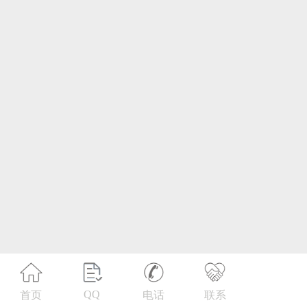
第21类 厨房洁具
第22类 绳网袋篷
第23类 纱线丝
第24类 布料床单
第25类 服装鞋帽
第26类 钮扣拉链
第27类 地毯席垫
第28类 健身器材
第29类 食品
QQ
首页
电话
联系