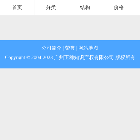
首页
分类
结构
价格
第12类 运输工具
第13类 军火烟火
第14类 珠宝钟表
公司简介
|
荣誉
|
网站地图
第15类 乐器
Copyright © 2004-2023 广州正穗知识产权有限公司 版权所有
第16类 办公用品
第17类 橡胶制品
第18类 皮革皮具
第19类 建筑材料
第20类 家具