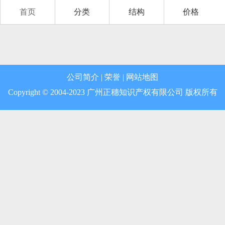
首页
分类
结构
价格
第12类 运输工具
第13类 军火烟火
第14类 珠宝钟表
公司简介
|
荣誉
|
网站地图
第15类 乐器
Copyright © 2004-2023 广州正穗知识产权有限公司 版权所有
第16类 办公用品
第17类 橡胶制品
第18类 皮革皮具
第19类 建筑材料
第20类 家具