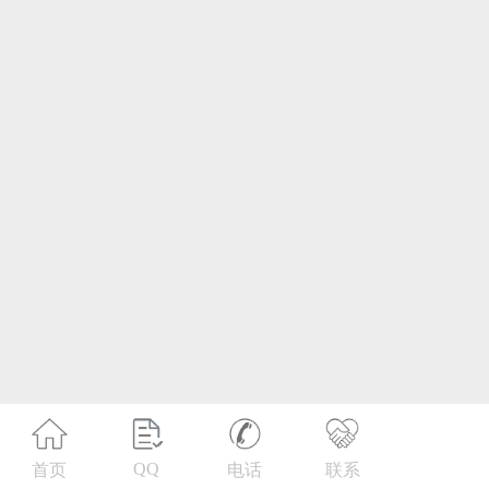
第21类 厨房洁具
第22类 绳网袋篷
第23类 纱线丝
第24类 布料床单
第25类 服装鞋帽
第26类 钮扣拉链
第27类 地毯席垫
第28类 健身器材
第29类 食品
QQ
首页
电话
联系