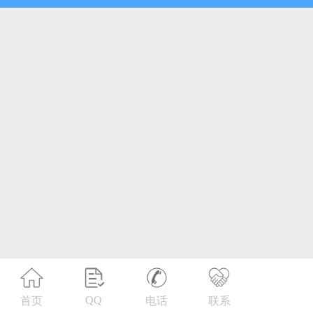
第21类 厨房洁具
第22类 绳网袋篷
第23类 纱线丝
第24类 布料床单
第25类 服装鞋帽
第26类 钮扣拉链
第27类 地毯席垫
第28类 健身器材
第29类 食品
QQ
首页
电话
联系