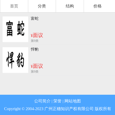
首页
分类
结构
价格
第12类 运输工具
富蛇
第13类 军火烟火
第14类 珠宝钟表
面议
¥
第9类
第15类 乐器
悍豹
第16类 办公用品
面议
¥
第17类 橡胶制品
第9类
第18类 皮革皮具
第19类 建筑材料
公司简介
|
荣誉
|
网站地图
第20类 家具
Copyright © 2004-2023 广州正穗知识产权有限公司 版权所有