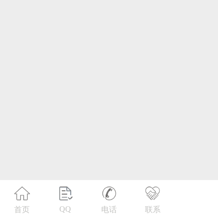
第21类 厨房洁具
第22类 绳网袋篷
第23类 纱线丝
第24类 布料床单
第25类 服装鞋帽
第26类 钮扣拉链
第27类 地毯席垫
第28类 健身器材
第29类 食品
QQ
首页
电话
联系