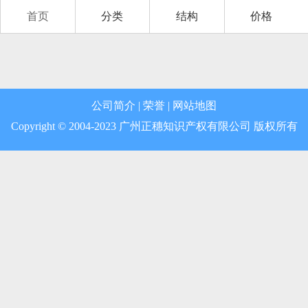
首页
分类
结构
价格
第12类 运输工具
第13类 军火烟火
第14类 珠宝钟表
公司简介
|
荣誉
|
网站地图
第15类 乐器
Copyright © 2004-2023 广州正穗知识产权有限公司 版权所有
第16类 办公用品
第17类 橡胶制品
第18类 皮革皮具
第19类 建筑材料
第20类 家具