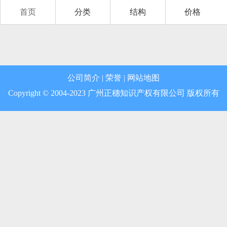
首页
分类
结构
价格
第12类 运输工具
第13类 军火烟火
第14类 珠宝钟表
公司简介
|
荣誉
|
网站地图
第15类 乐器
Copyright © 2004-2023 广州正穗知识产权有限公司 版权所有
第16类 办公用品
第17类 橡胶制品
第18类 皮革皮具
第19类 建筑材料
第20类 家具