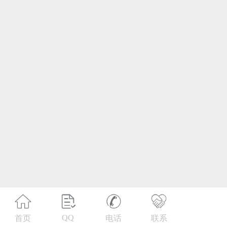
第21类 厨房洁具
第22类 绳网袋篷
第23类 纱线丝
第24类 布料床单
第25类 服装鞋帽
第26类 钮扣拉链
第27类 地毯席垫
第28类 健身器材
第29类 食品
QQ
首页
电话
联系