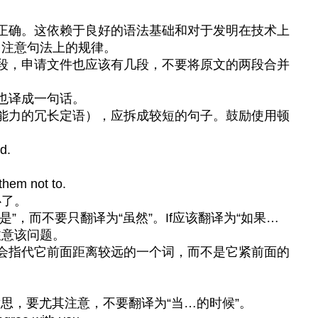
正确。这依赖于良好的语法基础和对于发明在技术上
多注意句法上的规律。
段，申请文件也应该有几段，不要将原文的两段合并
也译成一句话。
能力的冗长定语），应拆成较短的句子。鼓励使用顿
d.
them not to.
必了。
但是”，而不要只翻译为“虽然”。If应该翻译为“如果…
注意该问题。
h”有时会指代它前面距离较远的一个词，而不是它紧前面的
ugh的意思，要尤其注意，不要翻译为“当…的时候”。