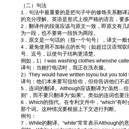
（二）句法
1．句法中最重要的是把句子中的修饰关系翻译
的充分理解。英语是形式上很严格的语言，要
2．翻译件的段落应该与原文一致，即原文有几
为一段，也不要将一段拆为两段。
3．原文是一句话的（指一个句号），译文一般
4．避免使用不加标点的长句（如超过汉语驾驭
号、逗号，以使句子结构更清楚。
例如，1）I was washing clothes whenshe calle
译句：当她打电话时，我正在洗衣服。
2）They would have written toyou but you told 
译句：他们本来要写信给你，但你告诉他们不
5．连词的翻译。Although应该翻译为“虽然…
则”，而不要只翻译为“如果”。类似的连词也要
6．Which的指代。在专利文件中，“whic
那个词。这种情况要根据上下文进行判断。
例句：
7．While的翻译。“while”常常表示Altho