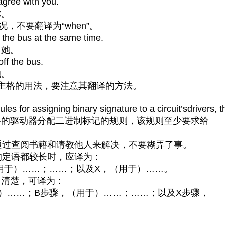
gree with you.
你。
情况，不要翻译为“when”。
the bus at the same time.
了她。
f the bus.
她。
主格的用法，要注意其翻译的方法。
for assigning binary signature to a circuit’sdrivers, the
路的驱动器分配二进制标记的规则，该规则至少要求给
通过查阅书籍和请教他人来解决，不要糊弄了事。
的定语都较长时，应译为：
用于）……；……；以及X，（用于）……。
了清楚，可译为：
）……；B步骤，（用于）……；……；以及X步骤，