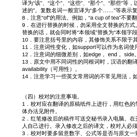
译为“该”、“这个”、“这些”、“那个”、“那些”等
述的”。复数名词一般宜译为“多个……”等表示
8．注意“of”的用法。例如，“a cup of tea”不
9．在进行替换的时候，勿采用全文替换的方式。
替换的话，就会同时将“本领域”替换为“本领字段
10．要注意括号里的内容，其修饰关系不限于
11．注意词性变化，如support可以作为名词使
12．注意词的细微差别，如edge， end， side
13．原文中用不同词性的同根词时，汉语的翻译用词
availability（可用性）。
14．注意学习一些英文常用词的不常见用法，如“for
（四）校对的注意事项。
1．校对应在翻译的原稿纸件上进行，用红色的
体办法见附件。
2．红笔修改后的稿件可送交秘书录入电脑。在
人自己进行。录入修改之后的译文，校对人必
3．校对时要多留意数字、公式等是否与原文一