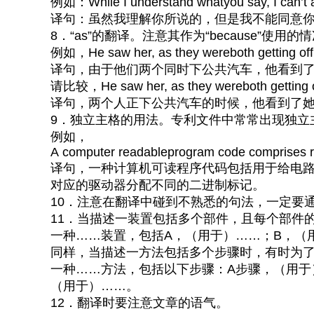
例如：While I understand whatyou say, I can’t a
译句：虽然我理解你所说的，但是我不能同意
8．“as”的翻译。注意其作为“because”使用的
例如，He saw her, as they wereboth getting off 
译句，由于他们两个同时下公共汽车，他看到
请比较，He saw her, as they wereboth getting of
译句，两个人正下公共汽车的时候，他看到了
9．独立主格的用法。专利文件中常常出现独立
例如，
A computer readableprogram code comprises rules 
译句，一种计算机可读程序代码包括用于给电
对应的驱动器分配不同的二进制标记。
10．注意在翻译中碰到不熟悉的句法，一定要
11．当描述一装置包括多个部件，且每个部件
一种……装置，包括A，（用于）……；B，（
同样，当描述一方法包括多个步骤时，有时为
一种……方法，包括以下步骤：A步骤，（用于
（用于）……。
12．翻译时要注意文章的语气。