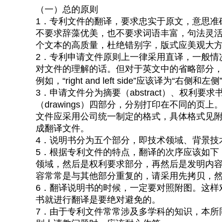
（一）总的原则
1．专利文件的翻译，要求忠实于原文，意思准
不要求辞藻优美，也不要求词语丰富，句法灵活。
个文本的高质量，杜绝错别字，版式应美观大
2．专利申请文件原则上一律采用直译，一般情
对文件的理解的话。但对于英文中的省略部分
例如，“right and left side”应该译为“右侧
3．申请文件分为摘要（abstract）、权利要求书（c
（drawings）四部分，分别打印在不同的页上
文件应采用公司统一制定的格式，具体格式见附
成翻译文件。
4．说明书分为五个部分，即技术领域、背景技
5．根据专利文件的特点，翻译的次序应该如下
领域，然后是权利要求部分，再然后是发明内
容常常是与其他部分重复的，请采用先拷贝，
6．翻译说明书的时候，一定要对照附图。这样
书就进行翻译是要绝对避免的。
7．由于专利文件常常涉及多学科的知识，本所