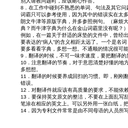
别人请教问题时，应该耐心作答。
8．在工作中碰到不熟悉的单词、句法及其它问
词霸只可以参考使用，因为其中的错误实在太
朗文牛津等原版字典，并多参照例句。（麻烦
典？而牛津字典为什么在金山词霸里没有呢？
例如，在一篇关于舒适的床垫的文件中，曾经出现“i
要表达的“病人”的含义相距太远了。一个是名
要多看看字典，多想一想。不通顺的情况很可
9．翻译的时候，不可一味求速度，要把翻译的
10．注意翻译的节奏，对于意思清楚好懂的地
多想想。
11．翻译的时候要养成回扫的习惯。即，刚刚
错误。
12．对翻译件就应该有高质量的要求，不能依
13．要保持英文原文的整洁，不要在上面乱写
笔涂在相应的英文上。可以另外用一张白纸，
14．因为专利文件常常是由不同母语的人员所