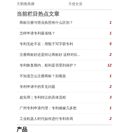
天鹅雅典娜
天使女皇
当前栏目热点文章
商标注册与营业执照有什么区别？
1
怎样申请专利最省钱？
1
专利无处不在：用瓶子写字获专利
5
注册商标好还是转让商标好 这样对比...
2
专利恢复期内，权利是否受到保护？
12
不知道怎么注册商标？别着急
1
专利申请中的常见问题
2
超实用｜专利转让的具体流程
3
广州专利申请代理：专利难嫁几多愁
1
工业机器人时代如何进行专利布局
2
产品