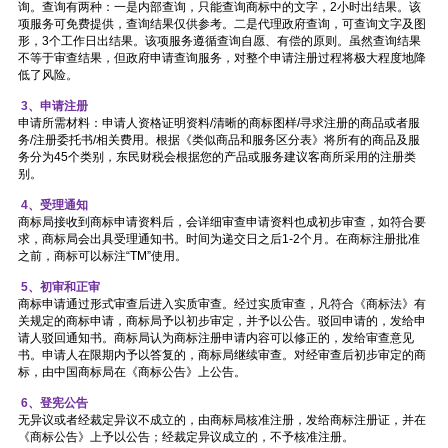
询。查询有两种：一是内部查询，只能查询商标中的文字，2小时出结果。该
项服务可免费提供，查询结果仅供参考。二是代理政府查询，可查询文字及图
形，3个工作日出结果。该项服务遵循查询自愿、有偿的原则。虽然查询结果
不等于审查结果，但政府申请查询服务，对整个申请注册过程将极大程度地降
低了风险。
3、申请注册
申请所需材料：申请人资格证明资料/清晰的商标图样/寻求注册的商品或者服
务/注册委托书/相关费用。根据《类似商品和服务区分表》将所有的商品及服
务分为45个类别，东民财税会根据您的产品或服务建议客商所采用的注册类
别。
4、受理通知
商标局接收到商标申请资料后，会详细审查申请资料也成初步审查，如符合要
求，商标局会出具受理通知书。时间为递交日之后1-2个月。在商标注册批准
之前，商标可以标注“TM”使用。
5、初审和正审
商标申请通过形式审查后进入实质审查。经过实质审查，凡符合《商标法》有
关规定的商标申请，商标局予以初步审定，并予以公告。驳回申请的，发给申
请人驳回通知书。商标局认为商标注册申请内容可以修正的，发给审查意见
书。申请人在限期内予以答复的，商标局继续审查。对经审查后初步审定的商
标，由中国商标局在《商标公告》上公告。
6、登宪公告
无异议或者经裁定异议不成立的，由商标局核准注册，发给商标注册证，并在
《商标公告》上予以公告；经裁定异议成立的，不予核准注册。